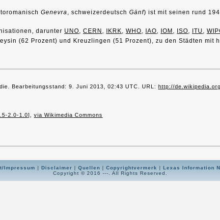
rätoromanisch
Genevra
, schweizerdeutsch
Gänf
) ist mit seinen rund 1
anisationen, darunter
UNO
,
CERN
,
IKRK
,
WHO
,
IAO
,
IOM
,
ISO
,
ITU
,
WIP
eysin (62 Prozent) und Kreuzlingen (51 Prozent), zu den Städten mit 
pädie. Bearbeitungsstand: 9. Juni 2013, 02:43 UTC. URL:
http://de.wikipedia.o
.5-2.0-1.0
],
via Wikimedia Commons
t/Impressum
|
Disclaimer
|
Quellen
|
Copyrightvermerk
|
Lexas Information 
Copyright © 2016 ---. All Rights Reserved.