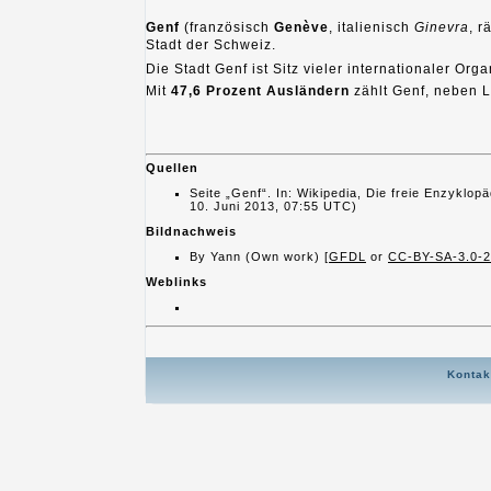
Genf
(französisch
Genève
, italienisch
Ginevra
, 
Stadt der Schweiz.
Die Stadt Genf ist Sitz vieler internationaler Org
Mit
47,6 Prozent Ausländern
zählt Genf, neben L
Quellen
Seite „Genf“. In: Wikipedia, Die freie Enzyklo
10. Juni 2013, 07:55 UTC)
Bildnachweis
By Yann (Own work) [
GFDL
or
CC-BY-SA-3.0-2
Weblinks
Kontak