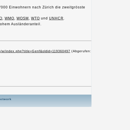
94'000 Einwohnern nach Zürich die zweitgrösste
O
,
WMO
,
WOSM
,
WTO
und
UNHCR
.
hohem Ausländeranteil.
rg/w/index.php?title=Genf&oldid=119360497
(Abgerufen:
Network