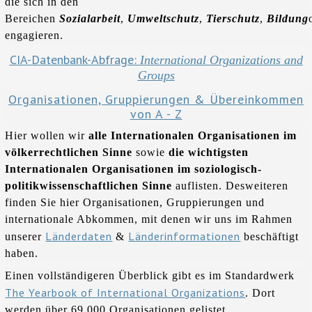
die sich in den
Bereichen
Sozialarbeit
,
Umweltschutz
,
Tierschutz
,
Bildung
engagieren.
CIA-Datenbank-Abfrage:
International Organizations and
Groups
Organisationen, Gruppierungen & Übereinkommen
von A - Z
Hier wollen wir
alle Internationalen Organisationen im
völkerrechtlichen Sinne
sowie
die wichtigsten
Internationalen Organisationen im soziologisch-
politikwissenschaftlichen Sinne
auflisten. Desweiteren
finden Sie hier Organisationen, Gruppierungen und
internationale Abkommen, mit denen wir uns im Rahmen
Länderdaten
Länderinformationen
unserer
&
beschäftigt
haben.
Einen vollständigeren Überblick gibt es im Standardwerk
The Yearbook of International Organizations
. Dort
werden über 69.000 Organisationen gelistet.