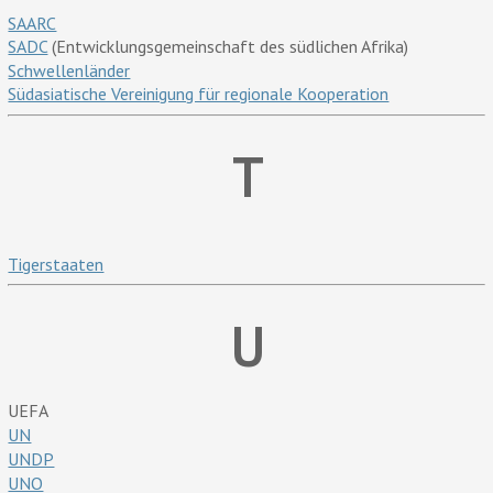
SAARC
SADC
(Entwicklungsgemeinschaft des südlichen Afrika)
Schwellenländer
Südasiatische Vereinigung für regionale Kooperation
T
Tigerstaaten
U
UEFA
UN
UNDP
UNO