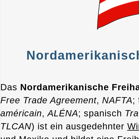
Nordamerikanisc
Das
Nordamerikanische Frei
Free Trade Agreement
,
NAFTA
;
américain
,
ALÉNA
; spanisch
Tra
TLCAN
) ist ein ausgedehnter
Wi