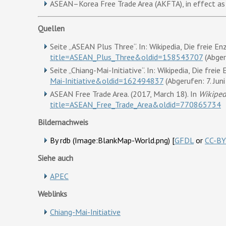
ASEAN–Korea Free Trade Area (AKFTA), in effect as
Quellen
Seite „ASEAN Plus Three“. In: Wikipedia, Die freie 
title=ASEAN_Plus_Three&oldid=158543707
(Abger
Seite „Chiang-Mai-Initiative“. In: Wikipedia, Die fr
Mai-Initiative&oldid=162494837
(Abgerufen: 7. Jun
ASEAN Free Trade Area. (2017, March 18). In
Wikiped
title=ASEAN_Free_Trade_Area&oldid=770865734
Bildernachweis
By rdb (Image:BlankMap-World.png) [
GFDL
or
CC-BY
Siehe auch
APEC
Weblinks
Chiang-Mai-Initiative