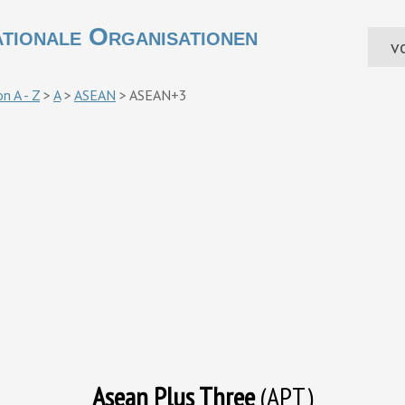
ationale Organisationen
vo
n A - Z
>
A
>
ASEAN
>
ASEAN+3
Asean Plus Three
(APT)