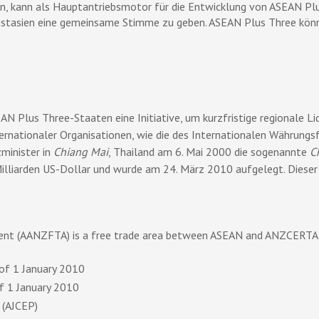
en, kann als Hauptantriebsmotor für die Entwicklung von ASEAN Pl
Ostasien eine gemeinsame Stimme zu geben. ASEAN Plus Three könnte
AN Plus Three-Staaten eine Initiative, um kurzfristige regionale L
ernationaler Organisationen, wie die des Internationalen Währungsfo
minister in
Chiang Mai
, Thailand am 6. Mai 2000 die sogenannte
C
lliarden US-Dollar und wurde am 24. März 2010 aufgelegt. Dieser 
t (AANZFTA) is a free trade area between ASEAN and ANZCERTA t
 of 1 January 2010
of 1 January 2010
 (AJCEP)