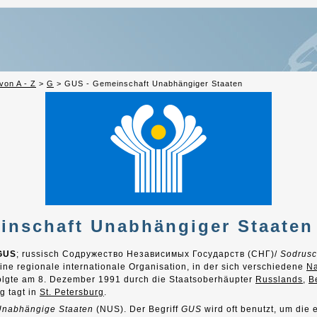
von A - Z
>
G
>
GUS - Gemeinschaft Unabhängiger Staaten
inschaft Unabhängiger Staaten
GUS
; russisch
Содружество Независимых Государств (СНГ)
/
Sodrusc
 eine regionale internationale Organisation, in der sich verschiedene
Na
lgte am 8. Dezember 1991 durch die Staatsoberhäupter
Russlands
,
B
g tagt in
St. Petersburg
.
nabhängige Staaten
(NUS). Der Begriff
GUS
wird oft benutzt, um die