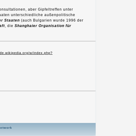
nsultationen, aber Gipfeltreffen unter
aten unterschiedliche außenpolitische
er Staaten
(auch Bulgarien wurde 1996 der
aft
, die
Shanghaier Organisation für
/de.wikipedia.org/w/index.php?
Network