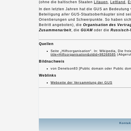
(ohne die baltischen Staaten
Litauen
,
Lettland
,
E
In den letzten Jahren hat die GUS an Bedeutung ve
Beteiligung
aller
GUS-Staatsoberhäupter sind seit
Orientierungen und Schwerpunkte. So haben sich
Beitritt angeboten), die
Organisation des Vertrag
Zusammenarbeit
, die
GUAM
oder die
Russisch-
Quellen
Seite „Hilfsorganisation“. In: Wikipedia, Die 
title=Hilfsorganisation&oldid=98268585
(Abgeruf
Bildnachweis
von Denelson83 [Public domain oder Public do
Weblinks
Webseite der Versammlung der GUS
Kontak