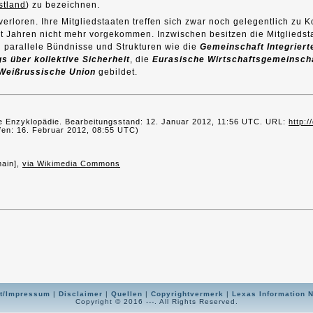
stland
) zu bezeichnen.
rloren. Ihre Mitgliedstaaten treffen sich zwar noch gelegentlich zu Ko
 Jahren nicht mehr vorgekommen. Inzwischen besitzen die Mitgliedsta
 parallele Bündnisse und Strukturen wie die
Gemeinschaft Integriert
s über kollektive Sicherheit
, die
Eurasische Wirtschaftsgemeinsch
Weißrussische Union
gebildet.
freie Enzyklopädie. Bearbeitungsstand: 12. Januar 2012, 11:56 UTC. URL:
http:/
en: 16. Februar 2012, 08:55 UTC)
main],
via Wikimedia Commons
t/Impressum
|
Disclaimer
|
Quellen
|
Copyrightvermerk
|
Lexas Information 
Copyright © 2016 ---. All Rights Reserved.