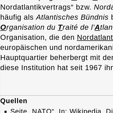
Nordatlantikvertrags“ bzw.
Norda
häufig als
Atlantisches Bündnis
b
O
rganisation du
T
raité de l’
A
tla
Organisation, die den
Nordatlant
europäischen und nordamerikan
Hauptquartier beherbergt mit d
diese Institution hat seit 1967 ih
Quellen
Seite „NATO“. In: Wikipedia, D