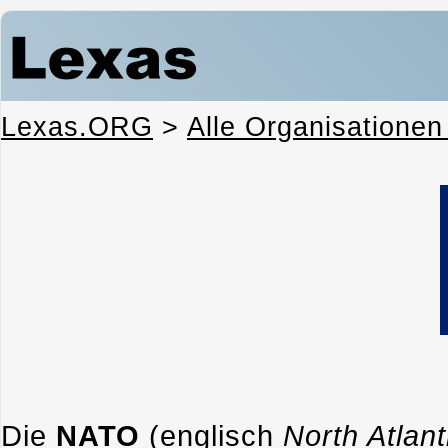
Lexas.ORG
>
Alle Organisationen
Die
NATO
(englisch
N
orth
A
tlan