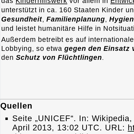
das
Kinderhilfswerk
vor allem in
Entwic
unterstützt in ca. 160 Staaten Kinder u
Gesundheit
,
Familienplanung
,
Hygie
und leistet humanitäre Hilfe in Notsitua
Außerdem betreibt es auf internationale
Lobbying, so etwa
gegen den Einsatz 
den
Schutz von Flüchtlingen
.
Quellen
Seite „UNICEF“. In: Wikipedia,
April 2013, 13:02 UTC. URL:
h