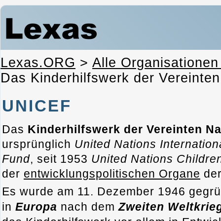
Lexas.ORG
>
Alle Organisationen
Das Kinderhilfswerk der Vereinte
UNICEF
Das
Kinderhilfswerk der Vereinten N
ursprünglich
United Nations Internatio
Fund
, seit 1953
United Nations Childre
der
entwicklungspolitischen Organe
de
Es wurde am 11. Dezember 1946 gegrü
in
Europa
nach dem
Zweiten Weltkrie