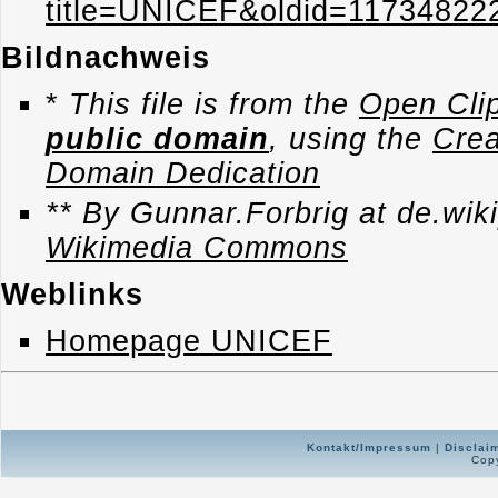
title=UNICEF&oldid=11734822
Bildnachweis
*
This file is from the
Open Clip
public domain
, using the
Cre
Domain Dedication
** By Gunnar.Forbrig at de.wik
Wikimedia Commons
Weblinks
Homepage UNICEF
Kontakt/Impressum
|
Disclai
Copy