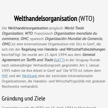
Welthandelsorganisation
(WTO)
Die
Welthandelsorganisation
(englisch
World Trade
Organization
,
WTO
; französisch
Organisation mondiale du
commerce
,
OMC
; spanisch
Organización Mundial de Comercio
,
OMC
) ist eine internationale Organisation mit Sitz in Genf, die
sich mit der
Regelung von Handels- und Wirtschaftsbeziehungen
beschäftigt. Sie wurde am 15. April 1994 aus dem
General
Agreement on Tariffs and Trade
(
GATT
) in der Uruguay-Runde
nach siebenjähriger Verhandlungszeit gegründet. Am 1. Januar
1995 nahm sie ihre Arbeit in Genf auf. Die WTO ist neben dem
IWF
und der
Weltbank
eine der zentralen internationalen
Organisationen, die Handels- und Wirtschaftspolitik mit globaler
Reichweite verhandelt.
Gründung und Ziele
Gegründet wurde die WTO am 15. April 1994 in Marrakesch,