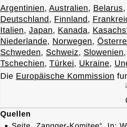
Argentinien
,
Australien
,
Belarus
Deutschland
,
Finnland
,
Frankrei
Italien
,
Japan
,
Kanada
,
Kasachs
Niederlande
,
Norwegen
,
Österre
Schweden
,
Schweiz
,
Slowenien
Tschechien
,
Türkei
,
Ukraine
,
Un
Die
Europäische Kommission
fun
Quellen
Seite „Zangger-Komitee“. In: W