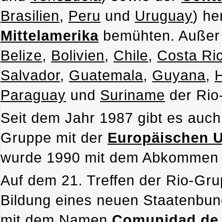
Brasilien
,
Peru
und
Uruguay
) he
Mittelamerika
bemühten. Außer 
Belize
,
Bolivien
,
Chile
,
Costa Ri
Salvador
,
Guatemala
,
Guyana
,
H
Paraguay
und
Suriname
der Rio
Seit dem Jahr 1987 gibt es auch
Gruppe mit der
Europäischen 
wurde 1990 mit dem Abkommen vo
Auf dem 21. Treffen der Rio-Gr
Bildung eines neuen Staatenbun
mit dem Namen
Comunidad de 